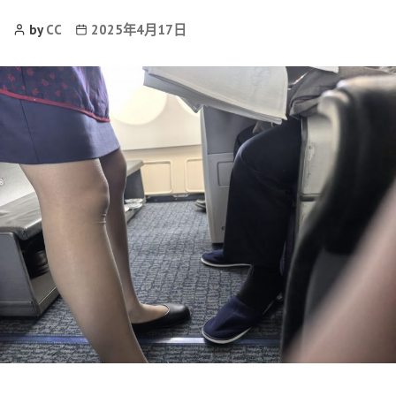
Post
Post
by
CC
2025年4月17日
Author
date