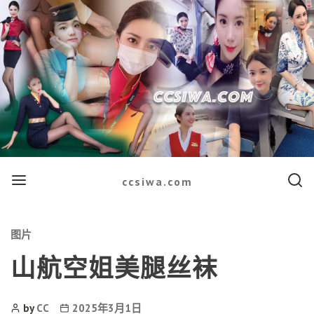
Menu
Searc
ccsiwa.com
Categories
图片
山航空姐美腿丝袜
Post
Post
by
CC
2025年3月1日