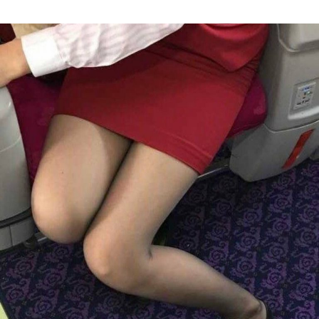
Author
date