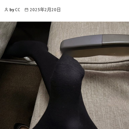
Post
Post
by
CC
2025年2月20日
Author
date