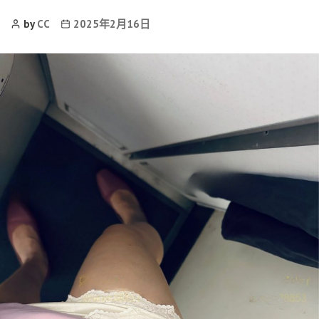
Post
Post
by
CC
2025年2月16日
Author
date