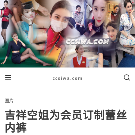
Menu
Searc
ccsiwa.com
Categories
图片
吉祥空姐为会员订制蕾丝
内裤