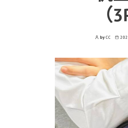
（3
Post
Post
by
CC
20
Author
date