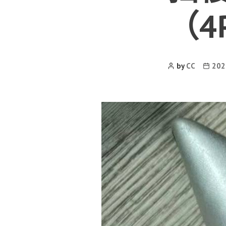
（4
Post
Post
by
CC
20
Author
date