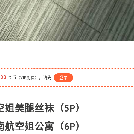
80
金币（VIP免费），请先
登录
空姐美腿丝袜（5P）
南航空姐公寓（6P）