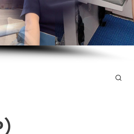
Search
P）