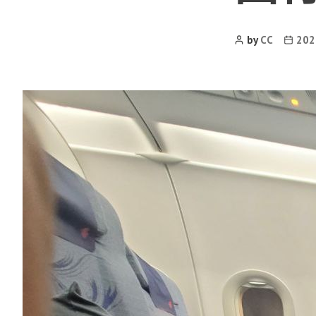
Post
Post
by
CC
20
Author
date