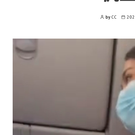
Post
Post
by
CC
20
Author
date